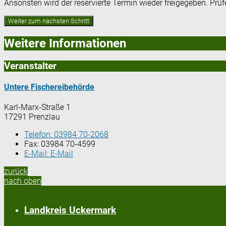
Ansonsten wird der reservierte Termin wieder freigegeben. Prü
Weitere Informationen
Veranstalter
Untere Fischereibehörde
Karl-Marx-Straße 1
17291 Prenzlau
Telefon:
03984 70-2068
Fax:
03984 70-4599
E-Mail:
E-Mail
zurück
nach oben
Landkreis Uckermark