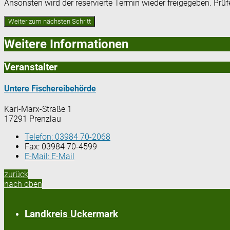
Ansonsten wird der reservierte Termin wieder freigegeben. Prü
Weitere Informationen
Veranstalter
Untere Fischereibehörde
Karl-Marx-Straße 1
17291 Prenzlau
Telefon:
03984 70-2068
Fax:
03984 70-4599
E-Mail:
E-Mail
zurück
nach oben
Landkreis Uckermark