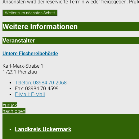
Ansonsten wird der reservierte Termin wieder freigegeben. Prü
Weitere Informationen
Veranstalter
Untere Fischereibehörde
Karl-Marx-Straße 1
17291 Prenzlau
Telefon:
03984 70-2068
Fax:
03984 70-4599
E-Mail:
E-Mail
zurück
nach oben
Landkreis Uckermark