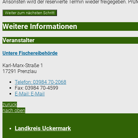
Ansonsten wird der reservierte Termin wieder freigegeben. Prü
Weitere Informationen
Veranstalter
Untere Fischereibehörde
Karl-Marx-Straße 1
17291 Prenzlau
Telefon:
03984 70-2068
Fax:
03984 70-4599
E-Mail:
E-Mail
zurück
nach oben
Landkreis Uckermark