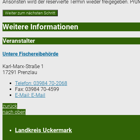
Ansonsten wird der reservierte Termin wieder freigegeben. Prü
Weitere Informationen
Veranstalter
Untere Fischereibehörde
Karl-Marx-Straße 1
17291 Prenzlau
Telefon:
03984 70-2068
Fax:
03984 70-4599
E-Mail:
E-Mail
zurück
nach oben
Landkreis Uckermark