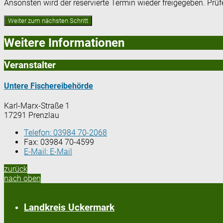
Ansonsten wird der reservierte Termin wieder freigegeben. Prü
Weitere Informationen
Veranstalter
Untere Fischereibehörde
Karl-Marx-Straße 1
17291 Prenzlau
Telefon:
03984 70-2068
Fax:
03984 70-4599
E-Mail:
E-Mail
zurück
nach oben
Landkreis Uckermark