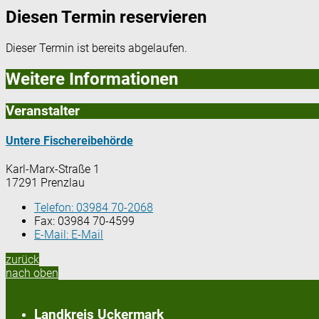
Diesen Termin reservieren
Dieser Termin ist bereits abgelaufen.
Weitere Informationen
Veranstalter
Untere Fischereibehörde
Karl-Marx-Straße 1
17291 Prenzlau
Telefon:
03984 70-2068
Fax:
03984 70-4599
E-Mail:
E-Mail
zurück
nach oben
Landkreis Uckermark