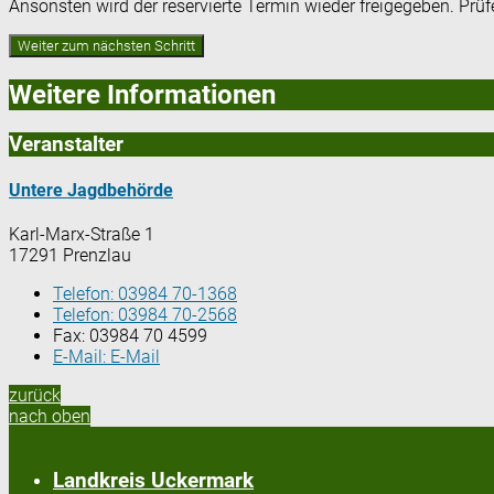
Ansonsten wird der reservierte Termin wieder freigegeben. Prü
Weitere Informationen
Veranstalter
Untere Jagdbehörde
Karl-Marx-Straße 1
17291 Prenzlau
Telefon:
03984 70-1368
Telefon:
03984 70-2568
Fax:
03984 70 4599
E-Mail:
E-Mail
zurück
nach oben
Landkreis Uckermark