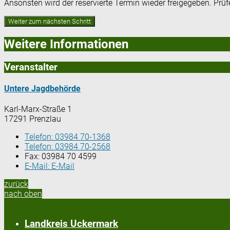
Ansonsten wird der reservierte Termin wieder freigegeben. Prü
Weitere Informationen
Veranstalter
Untere Jagdbehörde
Karl-Marx-Straße 1
17291 Prenzlau
Telefon:
03984 70-1368
Telefon:
03984 70-2568
Fax:
03984 70 4599
E-Mail:
E-Mail
zurück
nach oben
Landkreis Uckermark