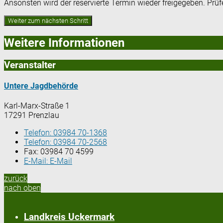
Ansonsten wird der reservierte Termin wieder freigegeben. Prü
Weitere Informationen
Veranstalter
Untere Jagdbehörde
Karl-Marx-Straße 1
17291 Prenzlau
Telefon:
03984 70-1368
Telefon:
03984 70-2568
Fax:
03984 70 4599
E-Mail:
E-Mail
zurück
nach oben
Landkreis Uckermark