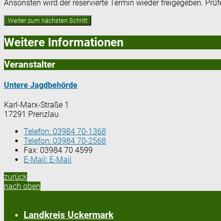
Ansonsten wird der reservierte Termin wieder freigegeben. Prü
Weitere Informationen
Veranstalter
Untere Jagdbehörde
Karl-Marx-Straße 1
17291 Prenzlau
Telefon:
03984 70-1368
Telefon:
03984 70-2568
Fax:
03984 70 4599
E-Mail:
E-Mail
zurück
nach oben
Landkreis Uckermark