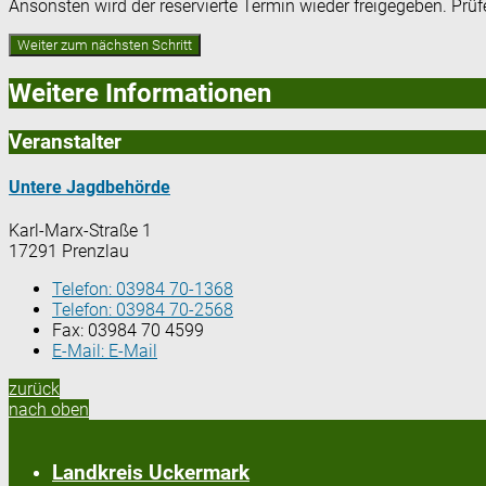
Ansonsten wird der reservierte Termin wieder freigegeben. Prü
Weitere Informationen
Veranstalter
Untere Jagdbehörde
Karl-Marx-Straße 1
17291 Prenzlau
Telefon:
03984 70-1368
Telefon:
03984 70-2568
Fax:
03984 70 4599
E-Mail:
E-Mail
zurück
nach oben
Landkreis Uckermark