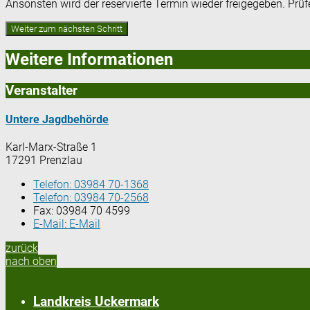
Ansonsten wird der reservierte Termin wieder freigegeben. Prü
Weitere Informationen
Veranstalter
Untere Jagdbehörde
Karl-Marx-Straße 1
17291 Prenzlau
Telefon:
03984 70-1368
Telefon:
03984 70-2568
Fax:
03984 70 4599
E-Mail:
E-Mail
zurück
nach oben
Landkreis Uckermark