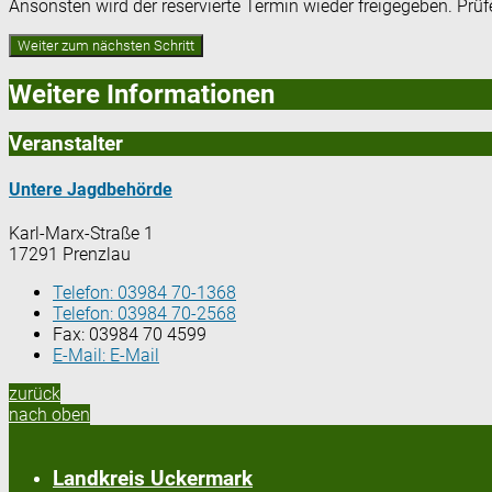
Ansonsten wird der reservierte Termin wieder freigegeben. Prü
Weitere Informationen
Veranstalter
Untere Jagdbehörde
Karl-Marx-Straße 1
17291 Prenzlau
Telefon:
03984 70-1368
Telefon:
03984 70-2568
Fax:
03984 70 4599
E-Mail:
E-Mail
zurück
nach oben
Landkreis Uckermark