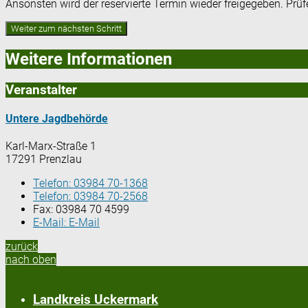
Ansonsten wird der reservierte Termin wieder freigegeben. Prü
Weitere Informationen
Veranstalter
Untere Jagdbehörde
Karl-Marx-Straße 1
17291 Prenzlau
Telefon:
03984 70-1368
Telefon:
03984 70-2568
Fax:
03984 70 4599
E-Mail:
E-Mail
zurück
nach oben
Landkreis Uckermark