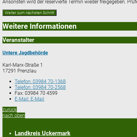
Ansonsten wird der reservierte Termin wieder freigegeben. Prü
Weitere Informationen
Veranstalter
Untere Jagdbehörde
Karl-Marx-Straße 1
17291 Prenzlau
Telefon:
03984 70-1368
Telefon:
03984 70-2568
Fax:
03984 70 4599
E-Mail:
E-Mail
zurück
nach oben
Landkreis Uckermark