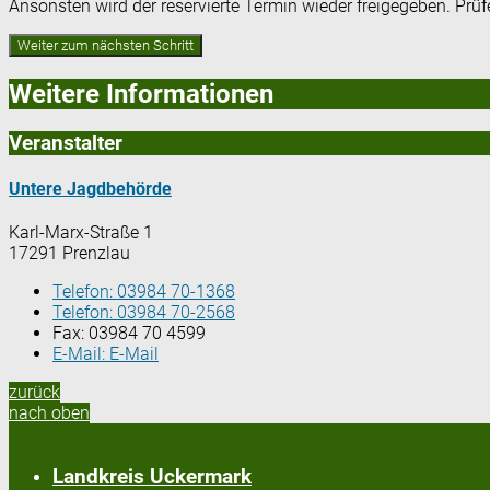
Ansonsten wird der reservierte Termin wieder freigegeben. Prü
Weitere Informationen
Veranstalter
Untere Jagdbehörde
Karl-Marx-Straße 1
17291 Prenzlau
Telefon:
03984 70-1368
Telefon:
03984 70-2568
Fax:
03984 70 4599
E-Mail:
E-Mail
zurück
nach oben
Landkreis Uckermark