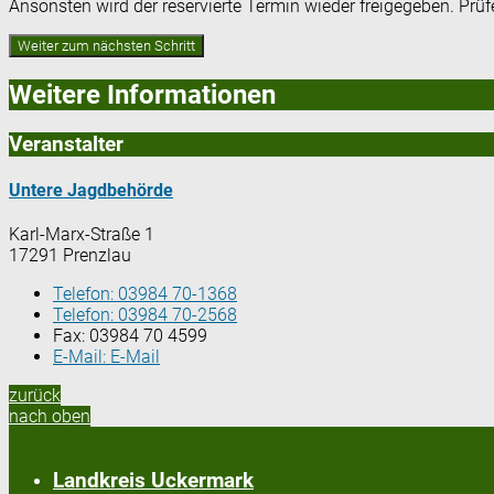
Ansonsten wird der reservierte Termin wieder freigegeben. Prü
Weitere Informationen
Veranstalter
Untere Jagdbehörde
Karl-Marx-Straße 1
17291 Prenzlau
Telefon:
03984 70-1368
Telefon:
03984 70-2568
Fax:
03984 70 4599
E-Mail:
E-Mail
zurück
nach oben
Landkreis Uckermark