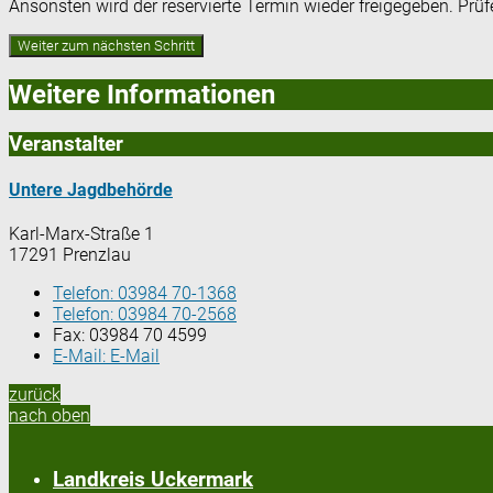
Ansonsten wird der reservierte Termin wieder freigegeben. Prü
Weitere Informationen
Veranstalter
Untere Jagdbehörde
Karl-Marx-Straße 1
17291 Prenzlau
Telefon:
03984 70-1368
Telefon:
03984 70-2568
Fax:
03984 70 4599
E-Mail:
E-Mail
zurück
nach oben
Landkreis Uckermark