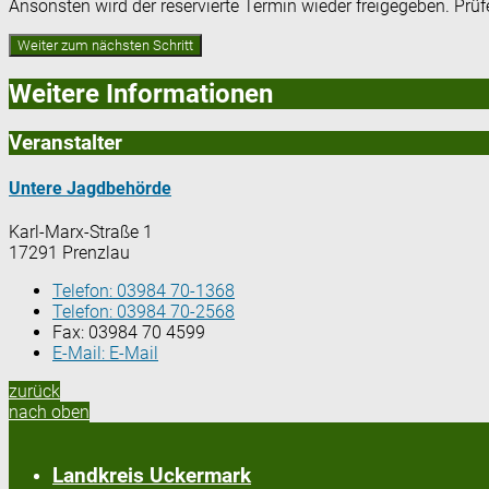
Ansonsten wird der reservierte Termin wieder freigegeben. Prü
Weitere Informationen
Veranstalter
Untere Jagdbehörde
Karl-Marx-Straße 1
17291 Prenzlau
Telefon:
03984 70-1368
Telefon:
03984 70-2568
Fax:
03984 70 4599
E-Mail:
E-Mail
zurück
nach oben
Landkreis Uckermark