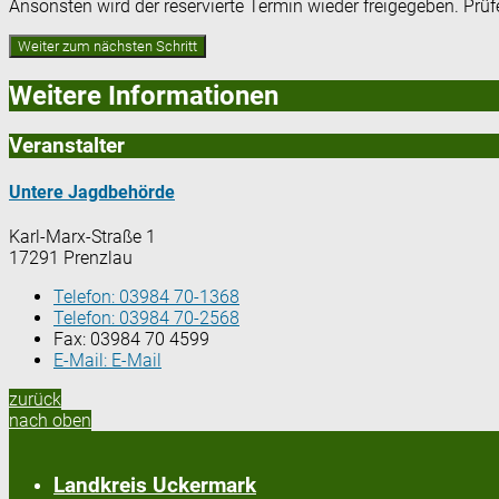
Ansonsten wird der reservierte Termin wieder freigegeben. Prü
Weitere Informationen
Veranstalter
Untere Jagdbehörde
Karl-Marx-Straße 1
17291 Prenzlau
Telefon:
03984 70-1368
Telefon:
03984 70-2568
Fax:
03984 70 4599
E-Mail:
E-Mail
zurück
nach oben
Landkreis Uckermark